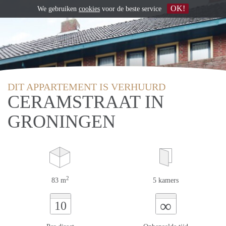
OK!
We gebruiken
cookies
voor de beste service
DIT APPARTEMENT IS VERHUURD
CERAMSTRAAT IN
GRONINGEN
2
83 m
5 kamers
∞
10