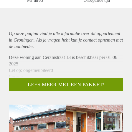
Per direct
Onbepaalde tijd
Op deze pagina vind je alle informatie over dit
appartement
in Groningen. Als je vragen hebt kun je contact opnemen met
de aanbieder.
Deze woning aan Ceramstraat 13 is beschikbaar per 01-06-
2025
Let op: ongemeubileerd
Locatie
De woning is gunstig gelegen in een Korrewegwijk met
LEES MEER MET EEN PAKKET!
diverse voorzieningen zoals supermarkten, winkels en
horecagelegenheden in de nabije omgeving. Het centrum van
Groningen en het treinstation zijn goed bereikbaar per fiets of
openbaar vervoer.
Indeling
Bij binnenkomst kom je in de hal die toegang biedt tot de
begane grond. Hier bevinden zich de ruime woonkamer met