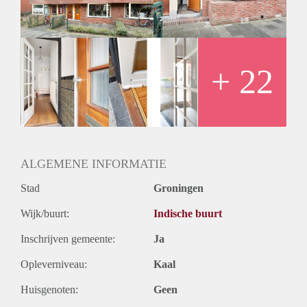
toegang tot de achtertuin. Daarnaast is er een keuken,
badkamer, slaapkamer en toilet. Op de eerste verdieping zijn
twee ruime slaapkamers te vinden. De woning heeft een
woonoppervlakte van circa 83 m².
Huurprijs
+ 22
De huurprijs bedraagt €1.750,- per maand en wordt exclusief
verhuurd.
Vanwege het hoge aantal aanvragen kunnen wij niet op
iedereen reageren. Wij nodigen doorgaans circa 5 kandidaten
uit voor een bezichtiging. Helaas is het niet mogelijk om alle
belangstellenden persoonlijk te beantwoorden of uit te
ALGEMENE INFORMATIE
nodigen.
Stad
Groningen
Wijk/buurt:
Indische buurt
Inschrijven gemeente:
Ja
Opleverniveau:
Kaal
Huisgenoten:
Geen