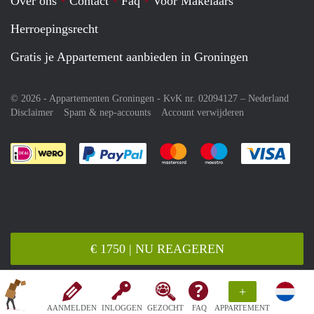
Over ons
Contact
Faq
Voor Makelaars
Herroepingsrecht
Gratis je Appartement aanbieden in Groningen
© 2026 - Appartementen Groningen - KvK nr. 02094127 –
Nederland
Disclaimer
Spam & nep-accounts
Account verwijderen
Je rekent gemakkelijk af met Paypal
Je rekent gemakkelijk af met M
Je rekent gemakkelij
Je re
€ 1750 | NU REAGEREN
+
AANMELDEN
INLOGGEN
GEZOCHT
FAQ
APPARTEMENT