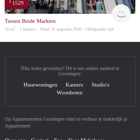
1529
€
Grun
Tussen Beide Markten
2
50 m
· 2 kamers · Vanaf 31 augustus 2026 - Onbepaalde tijd
Niks leuks gevonden? Dit is ons andere aanbod in
Groningen:
Huurwoningen
Kamers
Studio's
Woonboten
Op Appartementen Groningen vind en verhuur je makkelijk je
Appartement