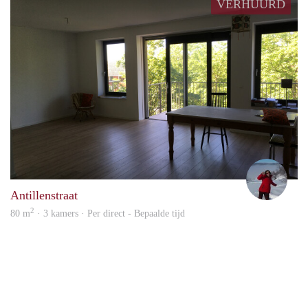
VERHUURD
Ilse
Antillenstraat
2
80 m
· 3 kamers · Per direct - Bepaalde tijd