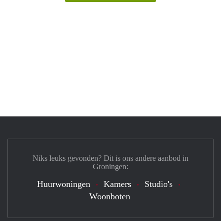
Niks leuks gevonden? Dit is ons andere aanbod in
Groningen:
Huurwoningen
Kamers
Studio's
Woonboten