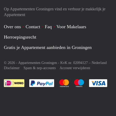
Op Appartementen Groningen vind en verhuur je makkelijk je
Appartement
Over ons
Contact
Faq
Voor Makelaars
Herroepingsrecht
Gratis je Appartement aanbieden in Groningen
© 2026 - Appartementen Groningen - KvK nr. 02094127 –
Nederland
Disclaimer
Spam & nep-accounts
Account verwijderen
Je rekent gemakkelijk af met Paypal
Je rekent gemakkelijk af met M
Je rekent gemakkelij
Je re