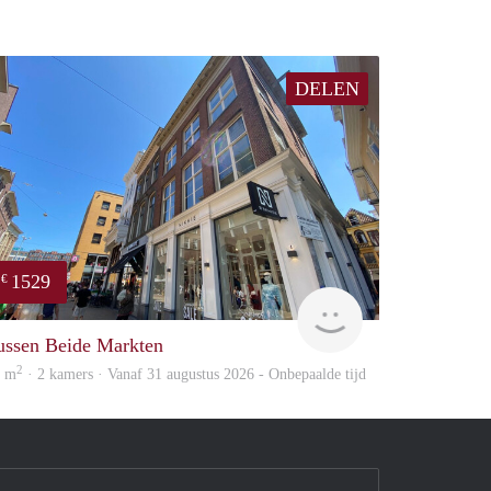
DELEN
1529
€
huur
GrunoVerhuur
ussen Beide Markten
2
0 m
· 2 kamers · Vanaf 31 augustus 2026 - Onbepaalde tijd