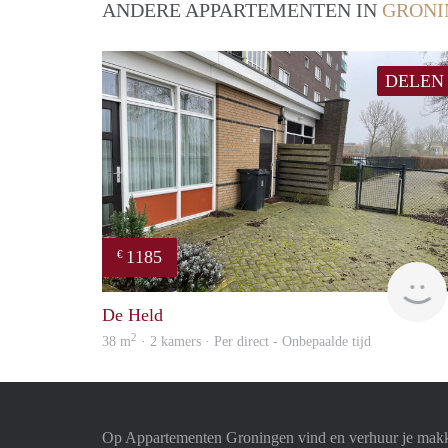
ANDERE APPARTEMENTEN IN
GRONI
DELEN
1185
€
De Held
2
38 m
· 2 kamers · Per direct - Onbepaalde tijd
Op Appartementen Groningen vind en verhuur je makk