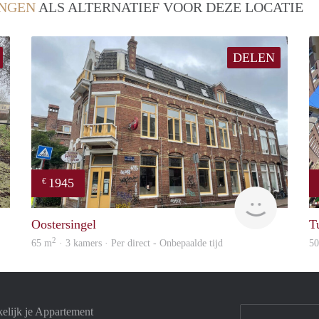
NGEN
ALS ALTERNATIEF VOOR DEZE LOCATIE
DELEN
1945
€
GrunoVerhuur
GrunoVer
Oostersingel
T
2
65 m
· 3 kamers · Per direct - Onbepaalde tijd
5
elijk je Appartement