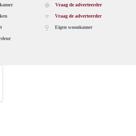
dkamer
Vraag de adverteerder
uken
Vraag de adverteerder
t
Eigen woonkamer
rdeur