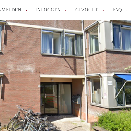
NMELDEN
INLOGGEN
GEZOCHT
FAQ
Hoe werkt Appartement Groningen
Hoeveel kost het om te reageren op een 
How to translate AppartementGroningen?
Wat is AppartementenGroningen?
Wat is de privacyverklaring van Apparte
Alle veelgestelde vragen