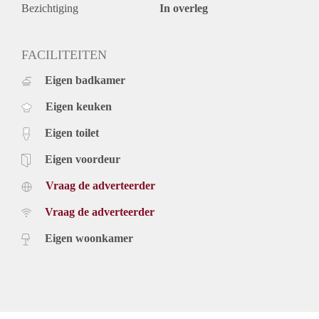
nemen. De volgorde van binnengekomen reacties bepaalt
Bezichtiging
In overleg
welke kandidaten worden uitgenodigd voor de eerste selectie.
Vanwege het grote aantal aanvragen kunnen wij niet op
iedereen reageren. Wij nodigen doorgaans circa 5 kandidaten
FACILITEITEN
uit voor een bezichtiging. We kunnen helaas niet iedereen
Eigen badkamer
persoonlijk beantwoorden of uitnodigen.
Eigen keuken
Eigen toilet
Eigen voordeur
Vraag de adverteerder
Vraag de adverteerder
Eigen woonkamer