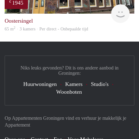
1945
€
Grun
Oostersingel
2
65 m
· 3 kamers · Per direct - Onbepaalde tijd
Niks leuks gevonden? Dit is ons andere aanbod in
Groningen:
Huurwoningen
Kamers
Studio's
Woonboten
Op Appartementen Groningen vind en verhuur je makkelijk je
Appartement