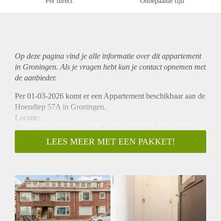
Per direct
Onbepaalde tijd
Op deze pagina vind je alle informatie over dit
appartement
in Groningen. Als je vragen hebt kun je contact opnemen met
de aanbieder.
Per 01-03-2026 komt er een Appartement beschikbaar aan de
Hoendiep 57A in Groningen.
Locatie:
De woning bevindt zich in Kostverloren aan het Hoendiep.
Restaurants, cafés en supermarkten bevinden zich allemaal
LEES MEER MET EEN PAKKET!
op fietsafstand. Voor de dagelijkse boodschappen is er een
Spar om de hoek. Ook uitvalswegen, zoals de ringweg, zijn
snel en makkelijk bereikbaar, waardoor je snel de stad of
andere regio’s kunt bereiken.
Indeling:
Het appartement bevindt zich op de eerste verdieping van het
pand en heeft een oppervlakte van circa 20 m². Je komt