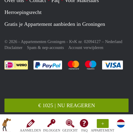
Over ons
Contact
Faq
Voor Makelaars
Herroepingsrecht
Gratis je Appartement aanbieden in Groningen
© 2026 - Appartementen Groningen - KvK nr. 02094127 –
Nederland
Disclaimer
Spam & nep-accounts
Account verwijderen
Je rekent gemakkelijk af met Paypal
Je rekent gemakkelijk af met M
Je rekent gemakkelij
Je re
€ 1025 | NU REAGEREN
+
AANMELDEN
INLOGGEN
GEZOCHT
FAQ
APPARTEMENT