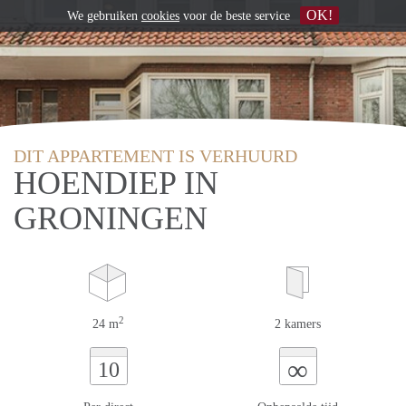
OK!
We gebruiken
cookies
voor de beste service
DIT APPARTEMENT IS VERHUURD
HOENDIEP IN
GRONINGEN
2
24 m
2 kamers
∞
10