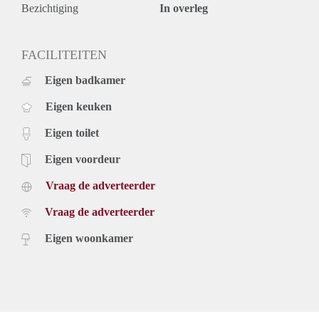
Telefonische reacties kunnen wij helaas niet in behandeling
Bezichtiging
In overleg
nemen. De volgorde van binnengekomen reacties bepaalt
welke kandidaten worden uitgenodigd voor de eerste selectie.
Vanwege het grote aantal aanvragen kunnen wij niet op
FACILITEITEN
iedereen reageren. Wij nodigen doorgaans circa 5 kandidaten
Eigen badkamer
uit voor een bezichtiging. We kunnen helaas niet iedereen
persoonlijk beantwoorden of uitnodigen.
Eigen keuken
Eigen toilet
Eigen voordeur
Vraag de adverteerder
Vraag de adverteerder
Eigen woonkamer