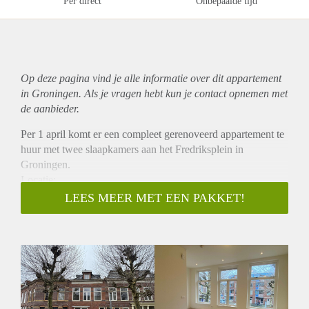
Per direct
Onbepaalde tijd
Op deze pagina vind je alle informatie over dit
appartement
in Groningen. Als je vragen hebt kun je contact opnemen met
de aanbieder.
Per 1 april komt er een compleet gerenoveerd appartement te
huur met twee slaapkamers aan het Fredriksplein in
Groningen.
Locatie:
Het appartement is gelegen in de gezellige Oosterpoortbuurt
LEES MEER MET EEN PAKKET!
in Groningen, een levendige wijk met diverse winkels,
horecagelegenheden en voorzieningen in de directe
omgeving. Voor de dagelijkse boodschappen bevindt zich
een Plus-supermarkt op korte afstand van de woning.
Bovendien ligt het stadscentrum op slechts enkele minuten
fietsen, waardoor alle faciliteiten binnen handbereik zijn.
Indeling en voorzieningen: