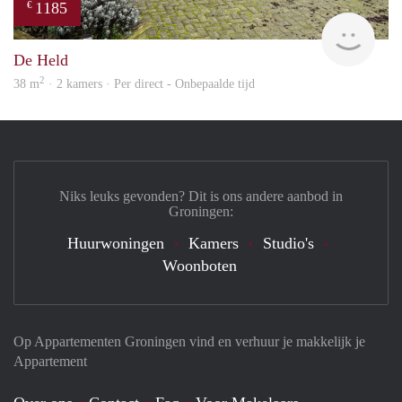
1185
€
Grun
De Held
2
38 m
· 2 kamers · Per direct - Onbepaalde tijd
Niks leuks gevonden? Dit is ons andere aanbod in
Groningen:
Huurwoningen
Kamers
Studio's
Woonboten
Op Appartementen Groningen vind en verhuur je makkelijk je
Appartement