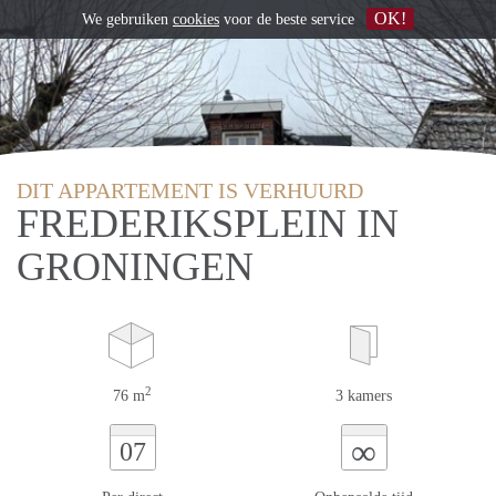
OK!
We gebruiken
cookies
voor de beste service
DIT APPARTEMENT IS VERHUURD
FREDERIKSPLEIN IN
GRONINGEN
2
76 m
3 kamers
∞
07