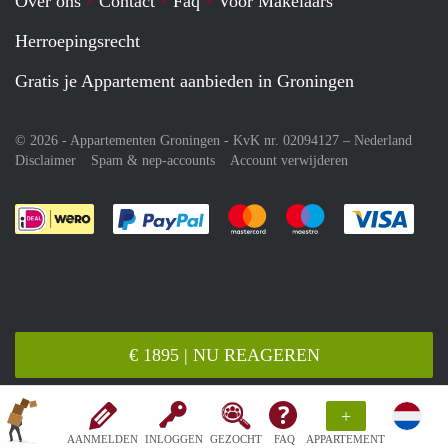
Over ons
Contact
Faq
Voor Makelaars
Herroepingsrecht
Gratis je Appartement aanbieden in Groningen
© 2026 - Appartementen Groningen - KvK nr. 02094127 –
Nederland
Disclaimer
Spam & nep-accounts
Account verwijderen
Je rekent gemakkelijk af met Paypal
Je rekent gemakkelijk af met M
Je rekent gemakkelij
Je re
€ 1895 | NU REAGEREN
+
AANMELDEN
INLOGGEN
GEZOCHT
FAQ
APPARTEMENT