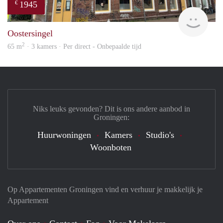
1945
€
Grun
Oostersingel
2
65 m
· 3 kamers · Per direct - Onbepaalde tijd
Niks leuks gevonden? Dit is ons andere aanbod in
Groningen:
Huurwoningen
Kamers
Studio's
Woonboten
Op Appartementen Groningen vind en verhuur je makkelijk je
Appartement