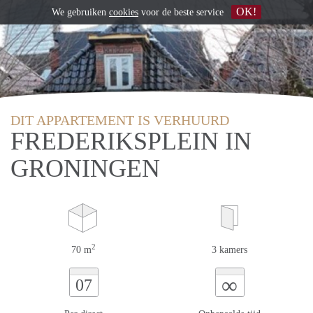
OK!
We gebruiken
cookies
voor de beste service
DIT APPARTEMENT IS VERHUURD
FREDERIKSPLEIN IN
GRONINGEN
2
70 m
3 kamers
∞
07