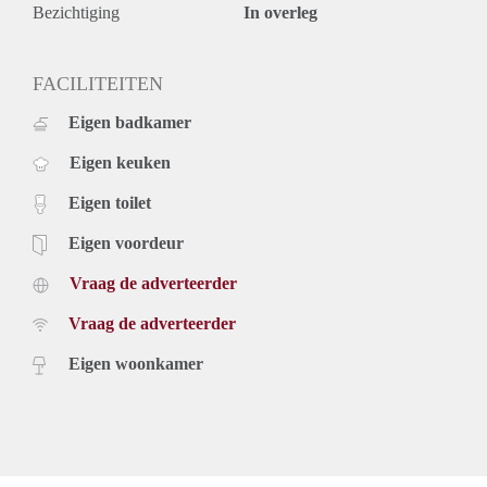
Reacties kunnen uitsluitend via onze website worden
Bezichtiging
In overleg
ingediend door te klikken op ‘Reageer op dit object’.
Telefonische reacties kunnen wij helaas niet in behandeling
nemen. De volgorde van binnengekomen reacties bepaalt
FACILITEITEN
welke kandidaten worden uitgenodigd voor de eerste selectie.
Eigen badkamer
Vanwege het grote aantal aanvragen kunnen wij niet op
iedereen reageren. Wij nodigen doorgaans circa 5 kandidaten
Eigen keuken
uit voor een bezichtiging. We kunnen helaas niet iedereen
persoonlijk beantwoorden of uitnodigen.
Eigen toilet
Eigen voordeur
Vraag de adverteerder
Vraag de adverteerder
Eigen woonkamer