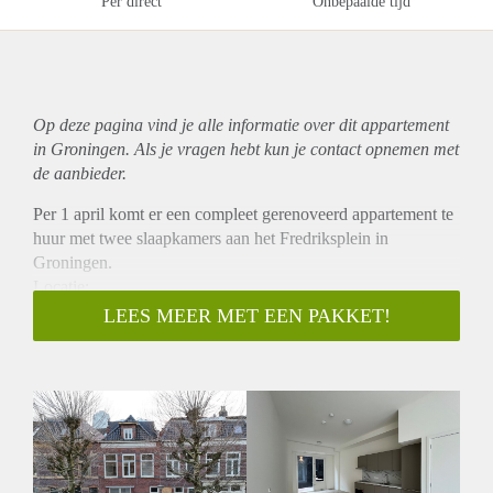
Per direct
Onbepaalde tijd
Op deze pagina vind je alle informatie over dit
appartement
in Groningen. Als je vragen hebt kun je contact opnemen met
de aanbieder.
Per 1 april komt er een compleet gerenoveerd appartement te
huur met twee slaapkamers aan het Fredriksplein in
Groningen.
Locatie:
Het appartement is gelegen in de gezellige Oosterpoortbuurt
LEES MEER MET EEN PAKKET!
in Groningen, een levendige wijk met diverse winkels,
horecagelegenheden en voorzieningen in de directe
omgeving. Voor de dagelijkse boodschappen bevindt zich
een Plus-supermarkt op korte afstand van de woning.
Bovendien ligt het stadscentrum op slechts enkele minuten
fietsen, waardoor alle faciliteiten binnen handbereik zijn.
Indeling en voorzieningen: