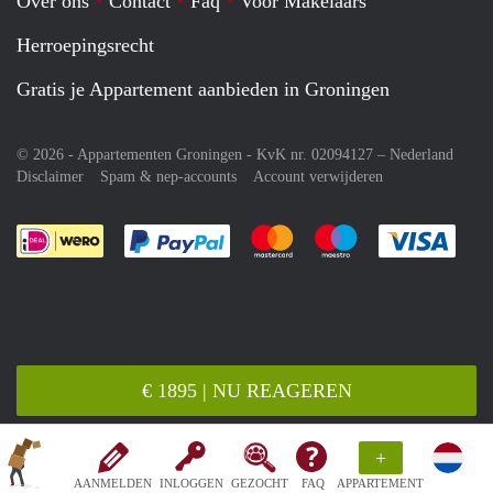
Over ons
Contact
Faq
Voor Makelaars
Herroepingsrecht
Gratis je Appartement aanbieden in Groningen
© 2026 - Appartementen Groningen - KvK nr. 02094127 –
Nederland
Disclaimer
Spam & nep-accounts
Account verwijderen
Je rekent gemakkelijk af met Paypal
Je rekent gemakkelijk af met M
Je rekent gemakkelij
Je re
€ 1895 | NU REAGEREN
+
AANMELDEN
INLOGGEN
GEZOCHT
FAQ
APPARTEMENT