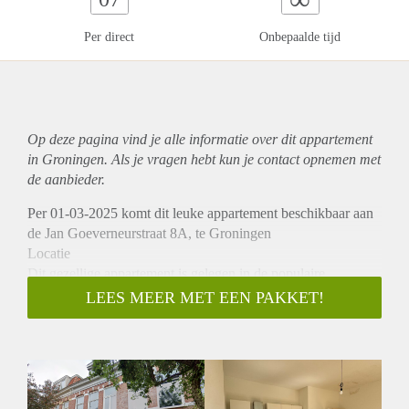
Per direct
Onbepaalde tijd
Op deze pagina vind je alle informatie over dit
appartement
in Groningen. Als je vragen hebt kun je contact opnemen met
de aanbieder.
Per 01-03-2025 komt dit leuke appartement beschikbaar aan
de Jan Goeverneurstraat 8A, te Groningen
Locatie
Dit gezellige appartement is gelegen in de populaire
Oosterpoortbuurt, één van de meest gewilde wijken van
LEES MEER MET EEN PAKKET!
Groningen. Restaurants, cafés en supermarkten bevinden
zich allemaal op loopafstand, wat zorgt voor een ultiem
wooncomfort. Ook uitvalswegen, zoals de ringweg, zijn snel
en makkelijk bereikbaar, waardoor je snel de stad of andere
regio’s kunt bereiken.