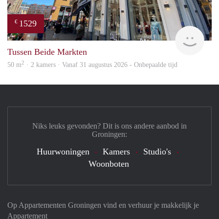
1529
€
Grun
Tussen Beide Markten
2
50 m
· 2 kamers · Vanaf 31 augustus 2026 - Onbepaalde tijd
Niks leuks gevonden? Dit is ons andere aanbod in
Groningen:
Huurwoningen
Kamers
Studio's
Woonboten
Op Appartementen Groningen vind en verhuur je makkelijk je
Appartement