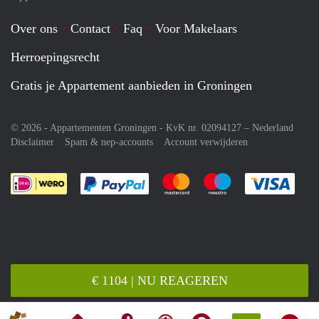
Over ons
Contact
Faq
Voor Makelaars
Herroepingsrecht
Gratis je Appartement aanbieden in Groningen
© 2026 - Appartementen Groningen - KvK nr. 02094127 –
Nederland
Disclaimer
Spam & nep-accounts
Account verwijderen
Je rekent gemakkelijk af met Paypal
Je rekent gemakkelijk af met M
Je rekent gemakkelij
Je re
€ 1104 | NU REAGEREN