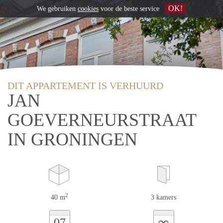
OK!
We gebruiken
cookies
voor de beste service
DIT APPARTEMENT IS VERHUURD
JAN
GOEVERNEURSTRAAT
IN GRONINGEN
2
40 m
3 kamers
∞
07