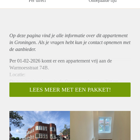
Per direct
Onbepaalde tijd
Op deze pagina vind je alle informatie over dit
appartement
in Groningen. Als je vragen hebt kun je contact opnemen met
de aanbieder.
Per 01-02-2026 komt er een appartement vrij aan de
Warmoesstraat 74B.
Locatie:
De woning is gelegen in de Oosterpoortbuurt en ligt op
ongeveer 5 minuten fietsen van het centrum van Groningen.
LEES MEER MET EEN PAKKET!
Het Hoofdstation van Groningen is op enkele minuten
fietsend te bereiken. Verder zijn er genoeg winkels en andere
faciliteiten nabij gelegen.
Indeling:
De woning beschikt over energielabel A++++, wat zorgt
voor een energiezuinig verbruik en lagere maandlasten. Het
appartement bevindt zich op de tweede verdieping en heeft