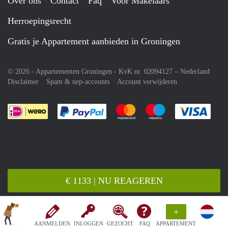
Over ons
Contact
Faq
Voor Makelaars
Herroepingsrecht
Gratis je Appartement aanbieden in Groningen
© 2026 - Appartementen Groningen - KvK nr. 02094127 –
Nederland
Disclaimer
Spam & nep-accounts
Account verwijderen
Je rekent gemakkelijk af met Paypal
Je rekent gemakkelijk af met M
Je rekent gemakkelij
Je re
€ 1133 | NU REAGEREN
+
AANMELDEN
INLOGGEN
GEZOCHT
FAQ
APPARTEMENT