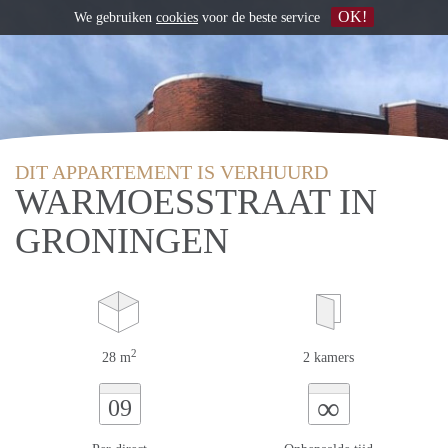
OK!
We gebruiken
cookies
voor de beste service
DIT APPARTEMENT IS VERHUURD
WARMOESSTRAAT IN
GRONINGEN
2
28 m
2 kamers
∞
09