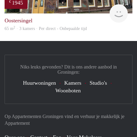
1945
€
Grun
Oostersingel
2
65 m
· 3 kamers · Per direct - Onbepaalde tijd
Niks leuks gevonden? Dit is ons andere aanbod in
Groningen:
Huurwoningen
Kamers
Studio's
Woonboten
Op Appartementen Groningen vind en verhuur je makkelijk je
Appartement