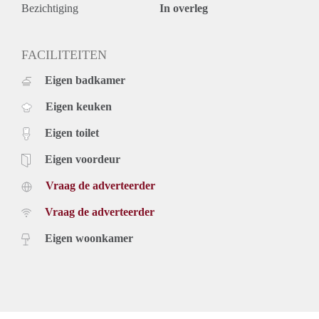
Vanwege het grote aantal aanvragen kunnen wij niet op
Bezichtiging
In overleg
iedereen reageren. Wij nodigen doorgaans circa 5 kandidaten
uit voor een bezichtiging. We kunnen helaas niet iedereen
persoonlijk beantwoorden of uitnodigen.
FACILITEITEN
Eigen badkamer
Eigen keuken
Eigen toilet
Eigen voordeur
Vraag de adverteerder
Vraag de adverteerder
Eigen woonkamer