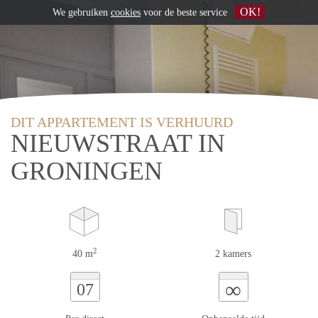
OK!
We gebruiken
cookies
voor de beste service
DIT APPARTEMENT IS VERHUURD
NIEUWSTRAAT IN
GRONINGEN
2
40 m
2 kamers
∞
07