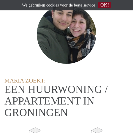
OK!
We gebruiken
cookies
voor de beste service
MARIA ZOEKT:
EEN HUURWONING /
APPARTEMENT IN
GRONINGEN