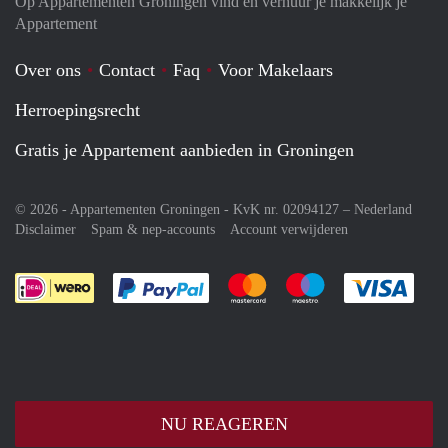
Op Appartementen Groningen vind en verhuur je makkelijk je
Appartement
Over ons
Contact
Faq
Voor Makelaars
Herroepingsrecht
Gratis je Appartement aanbieden in Groningen
© 2026 - Appartementen Groningen - KvK nr. 02094127 –
Nederland
Disclaimer
Spam & nep-accounts
Account verwijderen
Je rekent gemakkelijk af met Paypal
Je rekent gemakkelijk af met M
Je rekent gemakkelij
Je re
NU REAGEREN