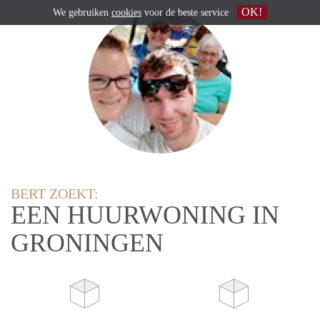
OK!
We gebruiken
cookies
voor de beste service
BERT ZOEKT:
EEN HUURWONING IN
GRONINGEN