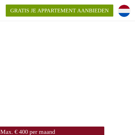
GRATIS JE APPARTEMENT AANBIEDEN
Appartement in Groningen?
mentenGroningen?
Max. € 400 per maand