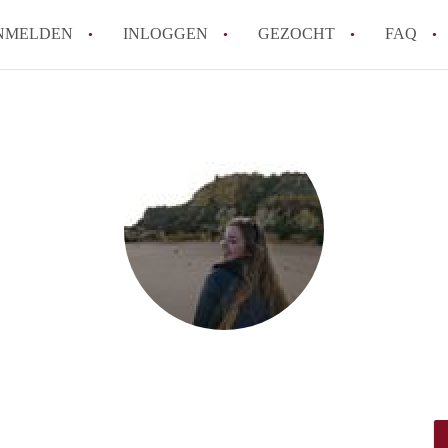
NMELDEN
INLOGGEN
GEZOCHT
FAQ
Hoe werkt Appartement Groningen
Hoeveel kost het om te reageren op een 
How to translate AppartementGroningen?
Wat is AppartementenGroningen?
Wat is de privacyverklaring van Apparte
Alle veelgestelde vragen