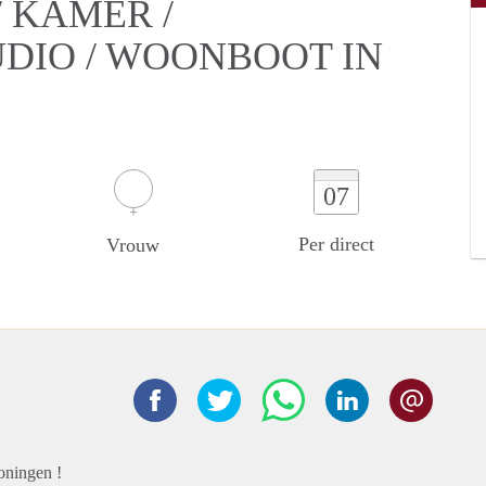
 KAMER /
UDIO / WOONBOOT IN
07
Per direct
Vrouw
oningen !