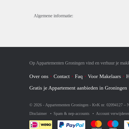
Algemene informatie:
Op Appartementen Groningen vind en verhuur je makk
Over ons
Contact
Faq
Voor Makelaars
H
Gratis je Appartement aanbieden in Groningen
© 2026 - Appartementen Groningen - KvK nr. 02094127 –
N
Disclaimer
Spam & nep-accounts
Account verwijdere
Je rekent gemakkelijk af 
Je rekent gemak
Je rek