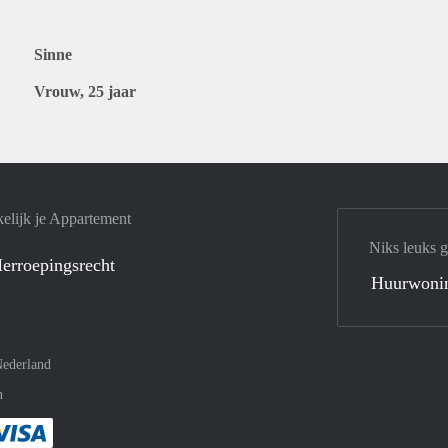
Sinne
Vrouw, 25 jaar
elijk je Appartement
Niks leuks 
erroepingsrecht
Huurwoni
ederland
n
met Paypal
kelijk af met Mastercard
ent gemakkelijk af met Meastro
Je rekent gemakkelijk af met Visa