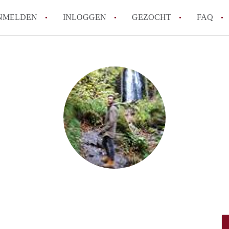
NMELDEN
INLOGGEN
GEZOCHT
FAQ
Hoe werkt Appartement Groningen
Hoeveel kost het om te reageren op een 
How to translate AppartementGroningen?
Wat is AppartementenGroningen?
Wat is de privacyverklaring van Apparte
Alle veelgestelde vragen