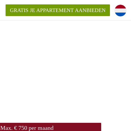
GRATIS JE APPARTEMENT AANBIEDEN
Appartement in Groningen?
mentenGroningen?
Max. € 750 per maand