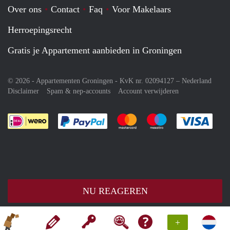
Over ons
Contact
Faq
Voor Makelaars
Herroepingsrecht
Gratis je Appartement aanbieden in Groningen
© 2026 - Appartementen Groningen - KvK nr. 02094127 –
Nederland
Disclaimer
Spam & nep-accounts
Account verwijderen
Je rekent gemakkelijk af met Paypal
Je rekent gemakkelijk af met M
Je rekent gemakkelij
Je re
NU REAGEREN
+