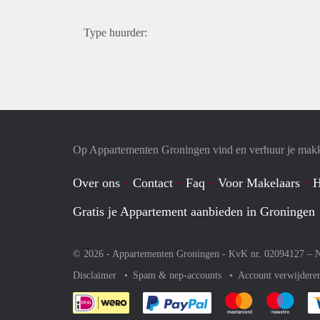
Type huurder:
Op Appartementen Groningen vind en verhuur je makk
Over ons
Contact
Faq
Voor Makelaars
H
Gratis je Appartement aanbieden in Groningen
© 2026 - Appartementen Groningen - KvK nr. 02094127 –
N
Disclaimer
Spam & nep-accounts
Account verwijdere
Je rekent gemakkelijk af 
Je rekent gemak
Je rek