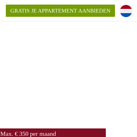
GRATIS JE APPARTEMENT AANBIEDEN
Appartement in Groningen?
mentenGroningen?
Max. € 350 per maand