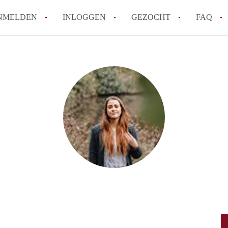
NMELDEN
INLOGGEN
GEZOCHT
FAQ
Hoe werkt Appartement Groningen
Hoeveel kost het om te reageren op een 
How to translate AppartementGroningen?
Wat is AppartementenGroningen?
Wat is de privacyverklaring van Apparte
Alle veelgestelde vragen