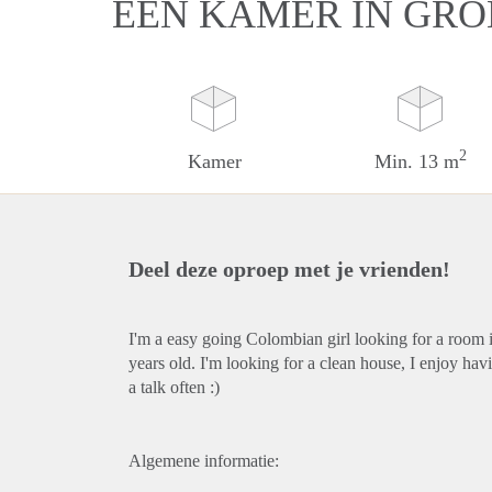
EEN KAMER IN GR
2
Kamer
Min. 13 m
Deel deze oproep met je vrienden!
I'm a easy going Colombian girl looking for a room
years old. I'm looking for a clean house, I enjoy ha
a talk often :)
Algemene informatie: