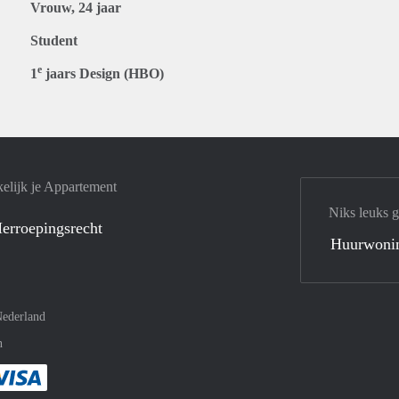
Vrouw, 24 jaar
Student
e
1
jaars Design (HBO)
elijk je Appartement
Niks leuks 
erroepingsrecht
Huurwoni
ederland
n
met Paypal
kelijk af met Mastercard
ent gemakkelijk af met Meastro
Je rekent gemakkelijk af met Visa