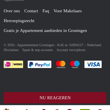
Over ons
Contact
Faq
Voor Makelaars
Herroepingsrecht
Gratis je Appartement aanbieden in Groningen
© 2026 - Appartementen Groningen - KvK nr. 02094127 –
Nederland
Disclaimer
Spam & nep-accounts
Account verwijderen
Je rekent gemakkelijk af met Paypal
Je rekent gemakkelijk af met M
Je rekent gemakkelij
Je re
NU REAGEREN