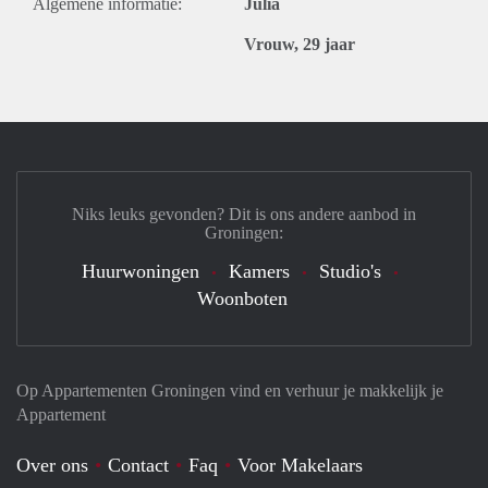
Algemene informatie:
Julia
Vrouw, 29 jaar
Niks leuks gevonden? Dit is ons andere aanbod in
Groningen:
Huurwoningen
Kamers
Studio's
Woonboten
Op Appartementen Groningen vind en verhuur je makkelijk je
Appartement
Over ons
Contact
Faq
Voor Makelaars