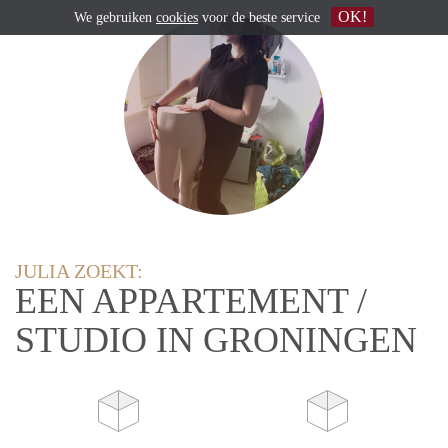
OK!
We gebruiken
cookies
voor de beste service
JULIA ZOEKT:
EEN APPARTEMENT /
STUDIO IN GRONINGEN