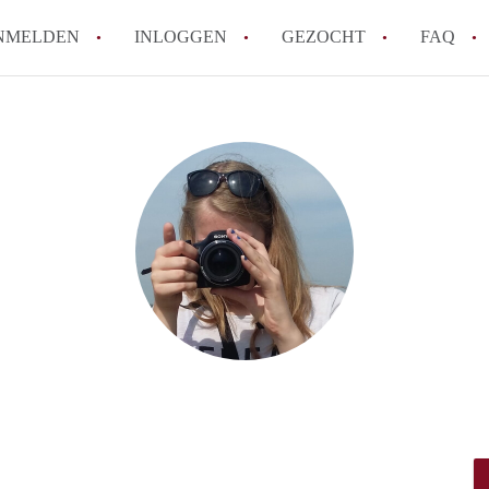
NMELDEN
INLOGGEN
GEZOCHT
FAQ
Hoe werkt Appartement Groningen
Hoeveel kost het om te reageren op een 
How to translate AppartementGroningen?
Wat is AppartementenGroningen?
Wat is de privacyverklaring van Apparte
Alle veelgestelde vragen