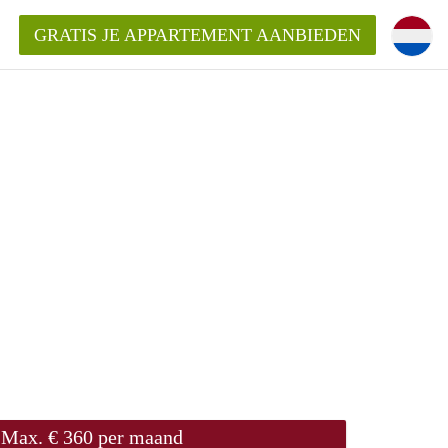
GRATIS JE APPARTEMENT AANBIEDEN
Appartement in Groningen?
mentenGroningen?
Max. € 360 per maand