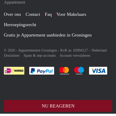
Appartement
Over ons
Contact
Faq
Voor Makelaars
Herroepingsrecht
Gratis je Appartement aanbieden in Groningen
© 2026 - Appartementen Groningen - KvK nr. 02094127 –
Nederland
Disclaimer
Spam & nep-accounts
Account verwijderen
Je rekent gemakkelijk af met Paypal
Je rekent gemakkelijk af met M
Je rekent gemakkelij
Je re
NU REAGEREN