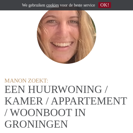
OK!
We gebruiken
cookies
voor de beste service
MANON ZOEKT:
EEN HUURWONING /
KAMER / APPARTEMENT
/ WOONBOOT IN
GRONINGEN