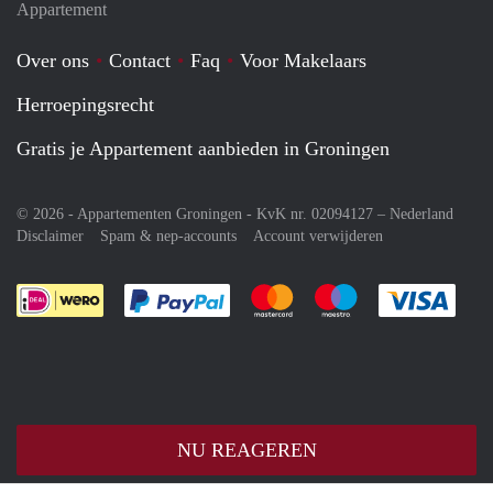
Appartement
Over ons
Contact
Faq
Voor Makelaars
Herroepingsrecht
Gratis je Appartement aanbieden in Groningen
© 2026 - Appartementen Groningen - KvK nr. 02094127 –
Nederland
Disclaimer
Spam & nep-accounts
Account verwijderen
Je rekent gemakkelijk af met Paypal
Je rekent gemakkelijk af met M
Je rekent gemakkelij
Je re
NU REAGEREN