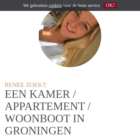
OK!
We gebruiken
cookies
voor de beste service
RENEE ZOEKT:
EEN KAMER /
APPARTEMENT /
WOONBOOT IN
GRONINGEN