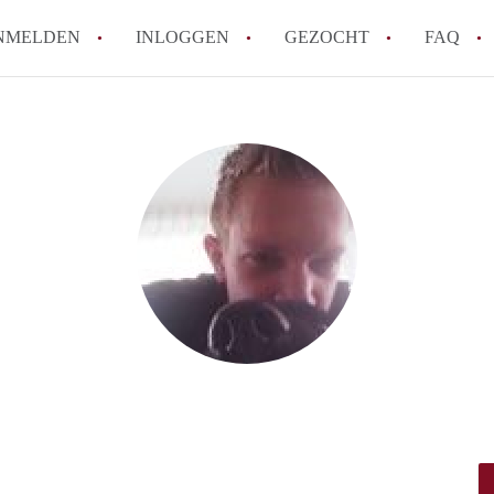
NMELDEN
INLOGGEN
GEZOCHT
FAQ
Hoe werkt Appartement Groningen
Hoeveel kost het om te reageren op een 
How to translate AppartementGroningen?
Wat is AppartementenGroningen?
Wat is de privacyverklaring van Apparte
Alle veelgestelde vragen