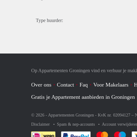
Type huurder:
Op Appartementen Groningen vind en verhuur je makk
Over ons
Contact
Faq
Voor Makelaars
H
Gratis je Appartement aanbieden in Groningen
© 2026 - Appartementen Groningen - KvK nr. 02094127 –
N
Disclaimer
Spam & nep-accounts
Account verwijdere
Je rekent gemakkelijk af 
Je rekent gemak
Je rek