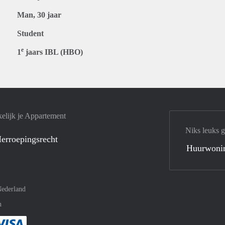
Man, 30 jaar
Student
e
1
jaars IBL (HBO)
elijk je Appartement
Niks leuks 
erroepingsrecht
Huurwoni
ederland
n
met Paypal
kelijk af met Mastercard
ent gemakkelijk af met Meastro
Je rekent gemakkelijk af met Visa