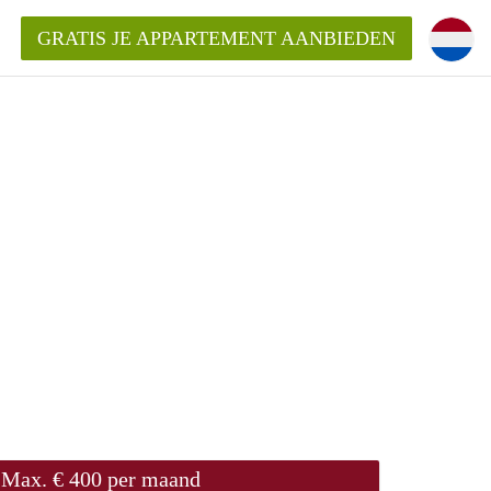
GRATIS JE APPARTEMENT AANBIEDEN
Appartement in Groningen?
mentenGroningen?
Max. € 400 per maand