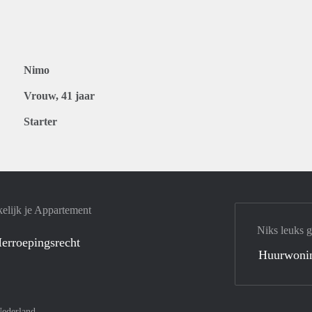
Nimo
Vrouw, 41 jaar
Starter
elijk je Appartement
Niks leuks 
erroepingsrecht
Huurwoni
ederland