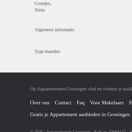
Groetjes,
Nimo
Algemene informatie:
Type huurder:
Op Appartementen Groningen vind en verhuur je makk
Over ons
Contact
Faq
Voor Makelaars
H
Gratis je Appartement aanbieden in Groningen
© 2026 - Appartementen Groningen - KvK nr. 02094127 –
N