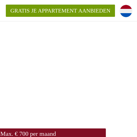
GRATIS JE APPARTEMENT AANBIEDEN
Appartement in Groningen?
mentenGroningen?
Max. € 700 per maand