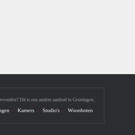
gevonden? Dit is ons andere aanbod in Groningen:
ngen
Kamers
Studio's
Woonboten