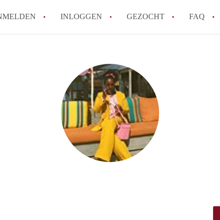
NMELDEN
INLOGGEN
GEZOCHT
FAQ
Hoe werkt Appartement Groningen
Hoeveel kost het om te reageren op een 
How to translate AppartementGroningen?
Wat is AppartementenGroningen?
Wat is de privacyverklaring van Apparte
Alle veelgestelde vragen