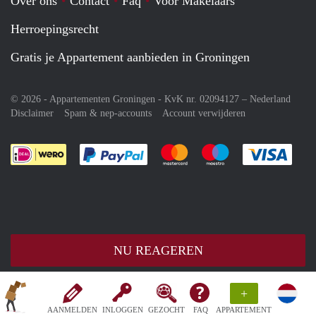
Over ons
Contact
Faq
Voor Makelaars
Herroepingsrecht
Gratis je Appartement aanbieden in Groningen
© 2026 - Appartementen Groningen - KvK nr. 02094127 –
Nederland
Disclaimer
Spam & nep-accounts
Account verwijderen
Je rekent gemakkelijk af met Paypal
Je rekent gemakkelijk af met M
Je rekent gemakkelij
Je re
NU REAGEREN
+
AANMELDEN
INLOGGEN
GEZOCHT
FAQ
APPARTEMENT