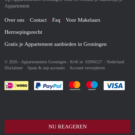
Appartement
Over ons
Contact
Faq
Voor Makelaars
Herroepingsrecht
Gratis je Appartement aanbieden in Groningen
© 2026 - Appartementen Groningen - KvK nr. 02094127 –
Nederland
Disclaimer
Spam & nep-accounts
Account verwijderen
Je rekent gemakkelijk af met Paypal
Je rekent gemakkelijk af met M
Je rekent gemakkelij
Je re
NU REAGEREN