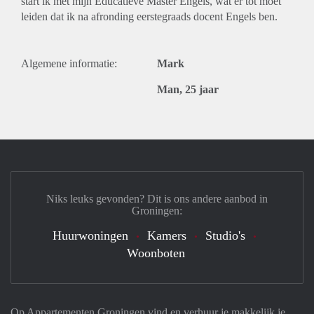
start ik met mijn Educatieve Master Engels, wat er tot moet
leiden dat ik na afronding eerstegraads docent Engels ben.
Algemene informatie:
Mark
Man, 25 jaar
Niks leuks gevonden? Dit is ons andere aanbod in
Groningen:
Huurwoningen
Kamers
Studio's
Woonboten
Op Appartementen Groningen vind en verhuur je makkelijk je