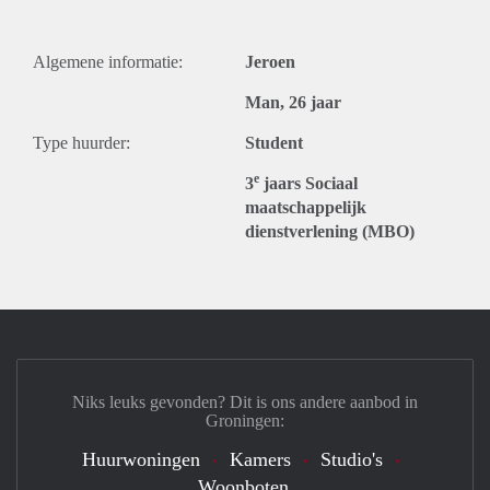
Algemene informatie:
Jeroen
Man, 26 jaar
Type huurder:
Student
e
3
jaars Sociaal
maatschappelijk
dienstverlening (MBO)
Niks leuks gevonden? Dit is ons andere aanbod in
Groningen:
Huurwoningen
Kamers
Studio's
Woonboten