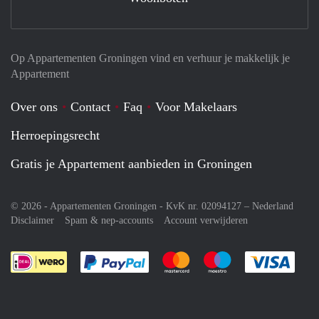
Op Appartementen Groningen vind en verhuur je makkelijk je
Appartement
Over ons
Contact
Faq
Voor Makelaars
Herroepingsrecht
Gratis je Appartement aanbieden in Groningen
© 2026 - Appartementen Groningen - KvK nr. 02094127 –
Nederland
Disclaimer
Spam & nep-accounts
Account verwijderen
Je rekent gemakkelijk af met Paypal
Je rekent gemakkelijk af met M
Je rekent gemakkelij
Je re