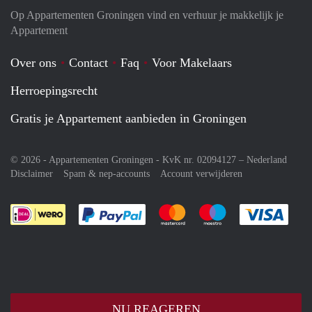
Op Appartementen Groningen vind en verhuur je makkelijk je
Appartement
Over ons
Contact
Faq
Voor Makelaars
Herroepingsrecht
Gratis je Appartement aanbieden in Groningen
© 2026 - Appartementen Groningen - KvK nr. 02094127 –
Nederland
Disclaimer
Spam & nep-accounts
Account verwijderen
Je rekent gemakkelijk af met Paypal
Je rekent gemakkelijk af met M
Je rekent gemakkelij
Je re
NU REAGEREN