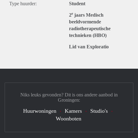
Type huurder:
Student
e
2
jaars Medisch
beeldvormende
radiotherapeutische
technieken (HBO)
Lid van Exploratio
Niks leuks gevonden? Dit is ons andere aanbod in
Groningen:
Huurwoningen
Kamers
Studio's
Woonboten