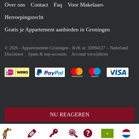
Over ons
Contact
Faq
Voor Makelaars
Herroepingsrecht
Gratis je Appartement aanbieden in Groningen
© 2026 - Appartementen Groningen - KvK nr. 02094127 –
Nederland
Disclaimer
Spam & nep-accounts
Account verwijderen
Je rekent gemakkelijk af met Paypal
Je rekent gemakkelijk af met M
Je rekent gemakkelij
Je re
NU REAGEREN
+