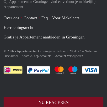
Op Appartementen Groningen vind en verhuur je makkelijk je
Appartement
Over ons
Contact
Faq
Voor Makelaars
Herroepingsrecht
Gratis je Appartement aanbieden in Groningen
© 2026 - Appartementen Groningen - KvK nr. 02094127 –
Nederland
Disclaimer
Spam & nep-accounts
Account verwijderen
Je rekent gemakkelijk af met Paypal
Je rekent gemakkelijk af met M
Je rekent gemakkelij
Je re
NU REAGEREN