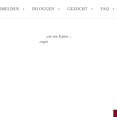
NMELDEN
INLOGGEN
GEZOCHT
FAQ
Hoe werkt Appartement Groningen
Hoeveel kost het om te reageren op een 
How to translate AppartementGroningen?
Wat is AppartementenGroningen?
Wat is de privacyverklaring van Apparte
Alle veelgestelde vragen