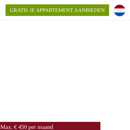
GRATIS JE APPARTEMENT AANBIEDEN
Appartement in Groningen?
mentenGroningen?
Max. € 450 per maand