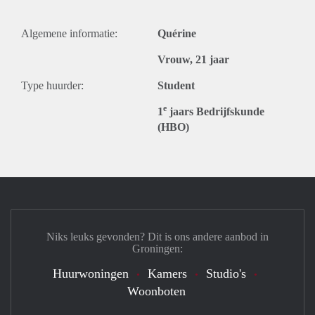
Algemene informatie:
Quérine
Vrouw, 21 jaar
Type huurder:
Student
e
1
jaars Bedrijfskunde
(HBO)
Niks leuks gevonden? Dit is ons andere aanbod in
Groningen:
Huurwoningen
Kamers
Studio's
Woonboten