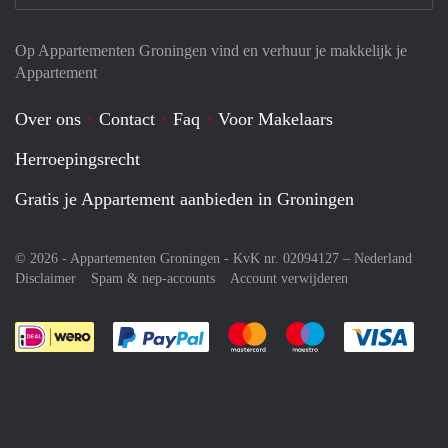
Op Appartementen Groningen vind en verhuur je makkelijk je
Appartement
Over ons
Contact
Faq
Voor Makelaars
Herroepingsrecht
Gratis je Appartement aanbieden in Groningen
© 2026 - Appartementen Groningen - KvK nr. 02094127 –
Nederland
Disclaimer
Spam & nep-accounts
Account verwijderen
Je rekent gemakkelijk af met Paypal
Je rekent gemakkelijk af met M
Je rekent gemakkelij
Je re