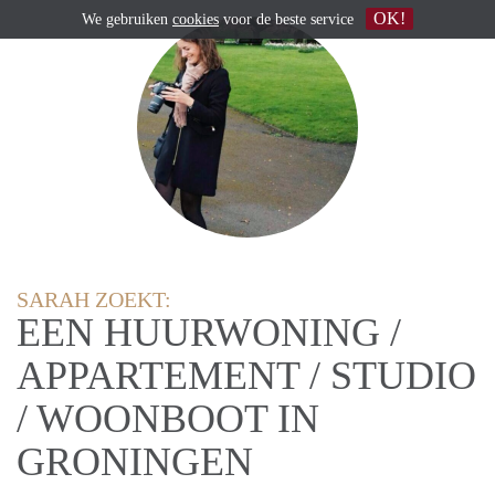
OK!
We gebruiken
cookies
voor de beste service
SARAH ZOEKT:
EEN HUURWONING /
APPARTEMENT / STUDIO
/ WOONBOOT IN
GRONINGEN