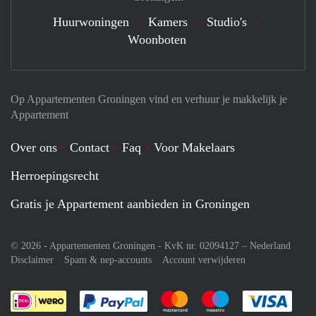
Huurwoningen
Kamers
Studio's
Woonboten
Op Appartementen Groningen vind en verhuur je makkelijk je
Appartement
Over ons
Contact
Faq
Voor Makelaars
Herroepingsrecht
Gratis je Appartement aanbieden in Groningen
© 2026 - Appartementen Groningen - KvK nr. 02094127 –
Nederland
Disclaimer
Spam & nep-accounts
Account verwijderen
Je rekent gemakkelijk af met Paypal
Je rekent gemakkelijk af met M
Je rekent gemakkelij
Je re