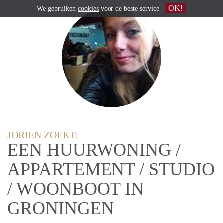
OK!
We gebruiken
cookies
voor de beste service
JORIEN ZOEKT:
EEN HUURWONING /
APPARTEMENT / STUDIO
/ WOONBOOT IN
GRONINGEN