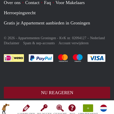
Over ons
Contact
Faq
Voor Makelaars
Herroepingsrecht
Gratis je Appartement aanbieden in Groningen
© 2026 - Appartementen Groningen - KvK nr. 02094127 –
Nederland
Disclaimer
Spam & nep-accounts
Account verwijderen
Je rekent gemakkelijk af met Paypal
Je rekent gemakkelijk af met M
Je rekent gemakkelij
Je re
NU REAGEREN
+