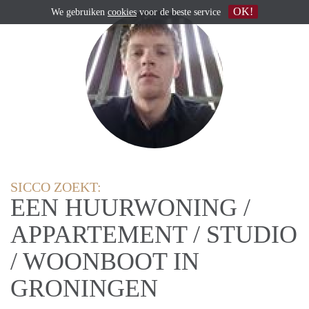
OK!
We gebruiken
cookies
voor de beste service
SICCO ZOEKT:
EEN HUURWONING /
APPARTEMENT / STUDIO
/ WOONBOOT IN
GRONINGEN