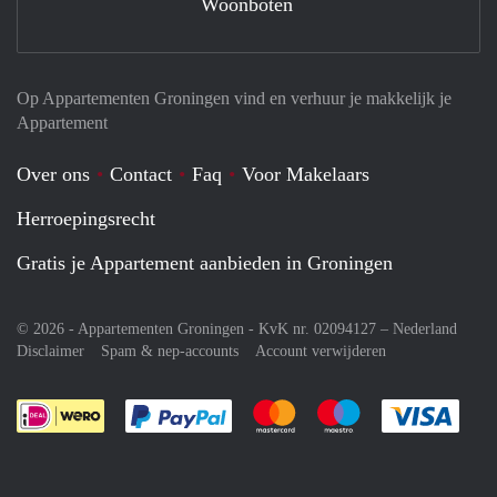
Woonboten
Op Appartementen Groningen vind en verhuur je makkelijk je
Appartement
Over ons
Contact
Faq
Voor Makelaars
Herroepingsrecht
Gratis je Appartement aanbieden in Groningen
© 2026 - Appartementen Groningen - KvK nr. 02094127 –
Nederland
Disclaimer
Spam & nep-accounts
Account verwijderen
Je rekent gemakkelijk af met Paypal
Je rekent gemakkelijk af met M
Je rekent gemakkelij
Je re