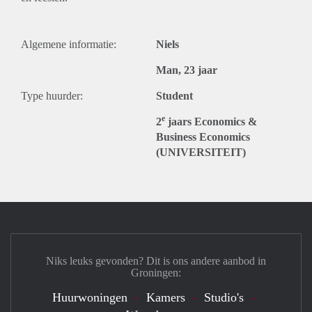
Algemene informatie:
Niels
Man, 23 jaar
Type huurder:
Student
e
2
jaars Economics &
Business Economics
(UNIVERSITEIT)
Niks leuks gevonden? Dit is ons andere aanbod in
Groningen:
Huurwoningen
Kamers
Studio's