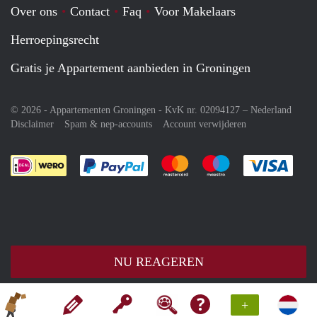
Over ons
Contact
Faq
Voor Makelaars
Herroepingsrecht
Gratis je Appartement aanbieden in Groningen
© 2026 - Appartementen Groningen - KvK nr. 02094127 –
Nederland
Disclaimer
Spam & nep-accounts
Account verwijderen
Je rekent gemakkelijk af met Paypal
Je rekent gemakkelijk af met M
Je rekent gemakkelij
Je re
NU REAGEREN
+