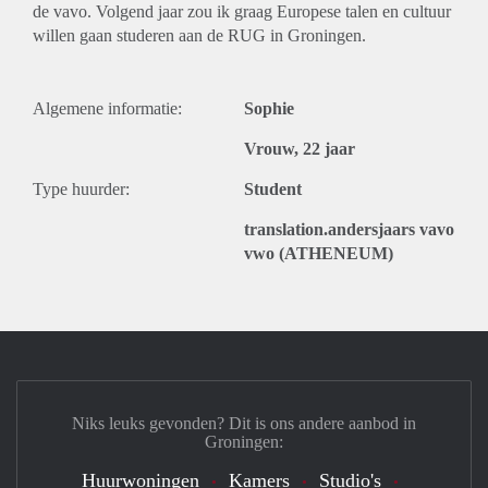
de vavo. Volgend jaar zou ik graag Europese talen en cultuur
willen gaan studeren aan de RUG in Groningen.
Algemene informatie:
Sophie
Vrouw, 22 jaar
Type huurder:
Student
translation.andersjaars vavo
vwo (ATHENEUM)
Niks leuks gevonden? Dit is ons andere aanbod in
Groningen:
Huurwoningen
Kamers
Studio's