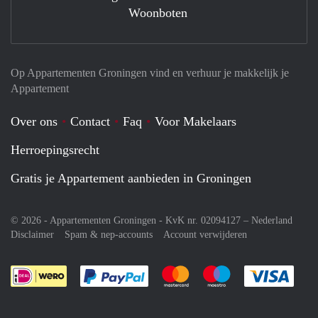
Woonboten
Op Appartementen Groningen vind en verhuur je makkelijk je
Appartement
Over ons
Contact
Faq
Voor Makelaars
Herroepingsrecht
Gratis je Appartement aanbieden in Groningen
© 2026 - Appartementen Groningen - KvK nr. 02094127 –
Nederland
Disclaimer
Spam & nep-accounts
Account verwijderen
Je rekent gemakkelijk af met Paypal
Je rekent gemakkelijk af met M
Je rekent gemakkelij
Je re