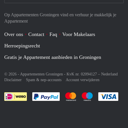
Op Appartementen Groningen vind en verhuur je makkelijk je
Appartement
Over ons
Contact
Faq
Voor Makelaars
Herroepingsrecht
Gratis je Appartement aanbieden in Groningen
© 2026 - Appartementen Groningen - KvK nr. 02094127 –
Nederland
Disclaimer
Spam & nep-accounts
Account verwijderen
Je rekent gemakkelijk af met Paypal
Je rekent gemakkelijk af met M
Je rekent gemakkelij
Je re