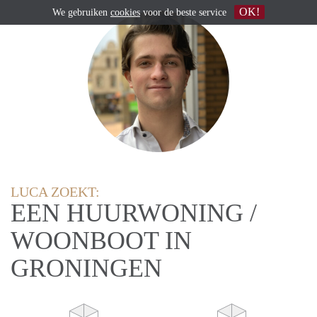
OK!
We gebruiken
cookies
voor de beste service
LUCA ZOEKT:
EEN HUURWONING /
WOONBOOT IN
GRONINGEN