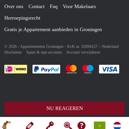
Over ons
Contact
Faq
Voor Makelaars
Herroepingsrecht
Gratis je Appartement aanbieden in Groningen
© 2026 - Appartementen Groningen - KvK nr. 02094127 –
Nederland
Disclaimer
Spam & nep-accounts
Account verwijderen
Je rekent gemakkelijk af met Paypal
Je rekent gemakkelijk af met M
Je rekent gemakkelij
Je re
NU REAGEREN
+