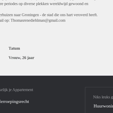
gere periodes op diverse plekken wereldwijd gewoond en
rhuizen naar Groningen - de stad die ons hart veroverd heeft.
mail op: Thomasrenediehlman@gmail.com
Tatum
Vrouw, 26 jaar
elijk je Appartement
Niks leuks 
erroepingsrecht
Huurwoni