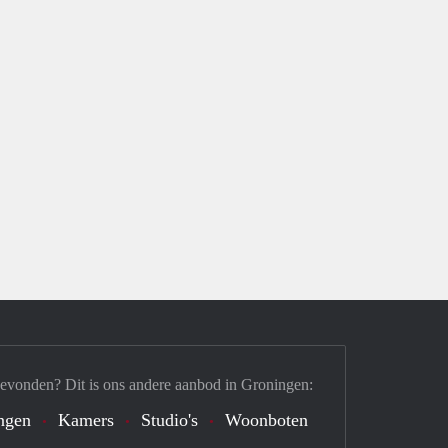
gevonden? Dit is ons andere aanbod in Groningen:
ngen
Kamers
Studio's
Woonboten