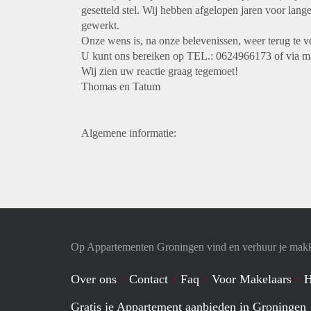
gesetteld stel. Wij hebben afgelopen jaren voor lan
gewerkt.
Onze wens is, na onze belevenissen, weer terug te ve
U kunt ons bereiken op TEL.: 0624966173 of via 
Wij zien uw reactie graag tegemoet!
Thomas en Tatum
Algemene informatie:
Op Appartementen Groningen vind en verhuur je makk
Over ons
Contact
Faq
Voor Makelaars
H
Gratis je Appartement aanbieden in Groningen