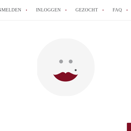
NMELDEN
INLOGGEN
GEZOCHT
FAQ
Hoe werkt Appartement Groningen
Hoeveel kost het om te reageren op een 
How to translate AppartementGroningen?
Wat is AppartementenGroningen?
Wat is de privacyverklaring van Apparte
Alle veelgestelde vragen