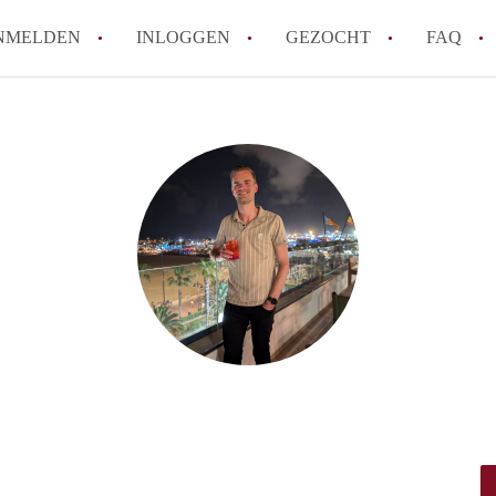
NMELDEN
INLOGGEN
GEZOCHT
FAQ
Hoe werkt Appartement Groningen
Hoeveel kost het om te reageren op een 
How to translate AppartementGroningen?
Wat is AppartementenGroningen?
Wat is de privacyverklaring van Apparte
Alle veelgestelde vragen