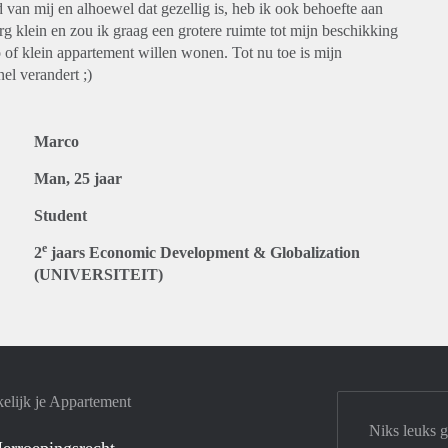
an mij en alhoewel dat gezellig is, heb ik ook behoefte aan
g klein en zou ik graag een grotere ruimte tot mijn beschikking
o of klein appartement willen wonen. Tot nu toe is mijn
el verandert ;)
Marco
Man, 25 jaar
Student
e
2
jaars Economic Development & Globalization
(UNIVERSITEIT)
elijk je Appartement
Niks leuks 