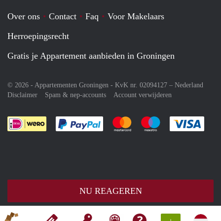
Over ons
Contact
Faq
Voor Makelaars
Herroepingsrecht
Gratis je Appartement aanbieden in Groningen
© 2026 - Appartementen Groningen - KvK nr. 02094127 –
Nederland
Disclaimer
Spam & nep-accounts
Account verwijderen
Je rekent gemakkelijk af met Paypal
Je rekent gemakkelijk af met M
Je rekent gemakkelij
Je re
NU REAGEREN