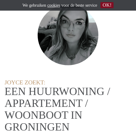
OK!
We gebruiken
cookies
voor de beste service
JOYCE ZOEKT:
EEN HUURWONING /
APPARTEMENT /
WOONBOOT IN
GRONINGEN