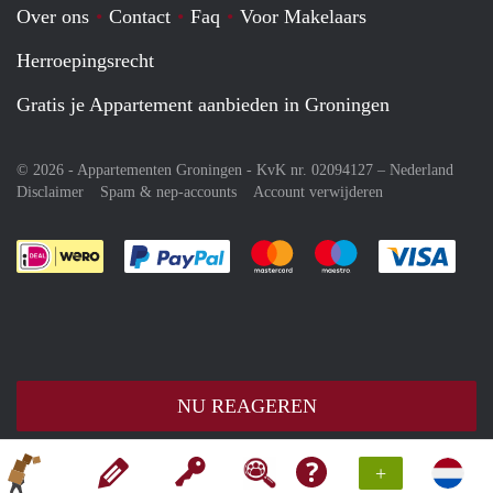
Over ons
Contact
Faq
Voor Makelaars
Herroepingsrecht
Gratis je Appartement aanbieden in Groningen
© 2026 - Appartementen Groningen - KvK nr. 02094127 –
Nederland
Disclaimer
Spam & nep-accounts
Account verwijderen
Je rekent gemakkelijk af met Paypal
Je rekent gemakkelijk af met M
Je rekent gemakkelij
Je re
NU REAGEREN
+