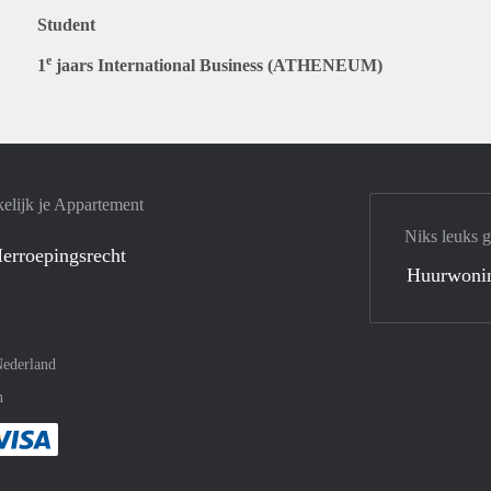
Student
e
1
jaars International Business (ATHENEUM)
elijk je Appartement
Niks leuks 
erroepingsrecht
Huurwoni
ederland
n
met Paypal
kelijk af met Mastercard
ent gemakkelijk af met Meastro
Je rekent gemakkelijk af met Visa