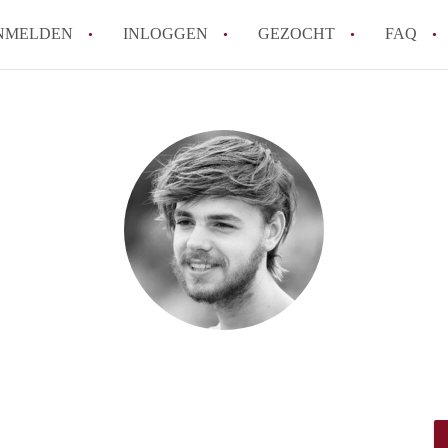
NMELDEN
INLOGGEN
GEZOCHT
FAQ
Hoe werkt Appartement Groningen
Hoeveel kost het om te reageren op een 
How to translate AppartementGroningen?
Wat is AppartementenGroningen?
Wat is de privacyverklaring van Apparte
Alle veelgestelde vragen