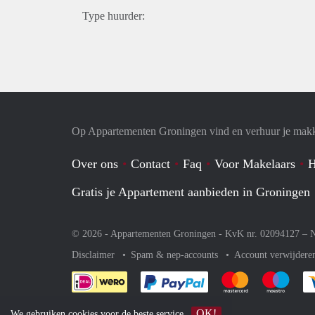
Type huurder:
Op Appartementen Groningen vind en verhuur je makk
Over ons
Contact
Faq
Voor Makelaars
H
Gratis je Appartement aanbieden in Groningen
© 2026 - Appartementen Groningen - KvK nr. 02094127 –
N
Disclaimer
Spam & nep-accounts
Account verwijdere
Je rekent gemakkelijk af 
Je rekent gemak
Je rek
OK!
We gebruiken
cookies
voor de beste service