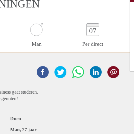
ONINGEN
07
Man
Per direct
iness gaat studeren.
isgenoten!
Duco
Man, 27 jaar