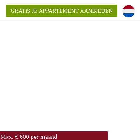
GRATIS JE APPARTEMENT AANBIEDEN
Appartement in Groningen?
mentenGroningen?
Max. € 600 per maand