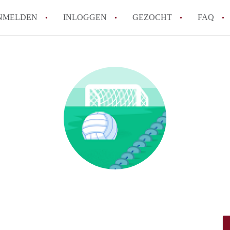
NMELDEN
INLOGGEN
GEZOCHT
FAQ
Hoe werkt Appartement Groningen
Hoeveel kost het om te reageren op een 
How to translate AppartementGroningen?
Wat is AppartementenGroningen?
Wat is de privacyverklaring van Apparte
Alle veelgestelde vragen