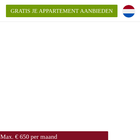
GRATIS JE APPARTEMENT AANBIEDEN
Appartement in Groningen?
mentenGroningen?
Max. € 650 per maand