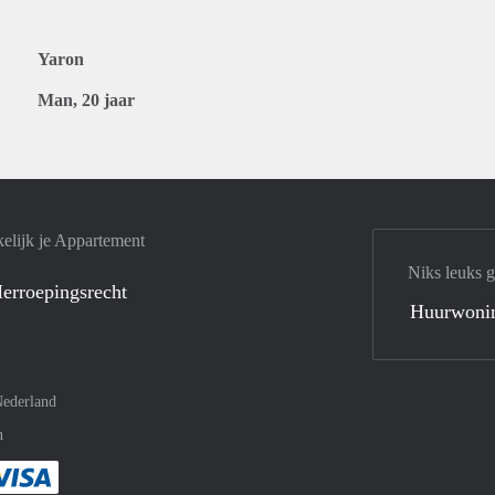
Yaron
Man, 20 jaar
elijk je Appartement
Niks leuks 
erroepingsrecht
Huurwoni
ederland
n
met Paypal
kelijk af met Mastercard
ent gemakkelijk af met Meastro
Je rekent gemakkelijk af met Visa