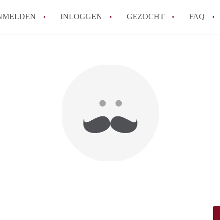
NMELDEN
INLOGGEN
GEZOCHT
FAQ
Hoe werkt Appartement Groningen
Hoeveel kost het om te reageren op een 
How to translate AppartementGroningen?
Wat is AppartementenGroningen?
Wat is de privacyverklaring van Apparte
Alle veelgestelde vragen