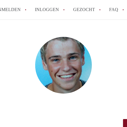
NMELDEN
INLOGGEN
GEZOCHT
FAQ
Hoe werkt Appartement Groningen
Hoeveel kost het om te reageren op een 
How to translate AppartementGroningen?
Wat is AppartementenGroningen?
Wat is de privacyverklaring van Apparte
Alle veelgestelde vragen