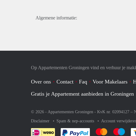
Algemene informatie:
Op Appartementen Groningen vind en verhuur je makk
Over ons
Contact
Faq
Voor Makelaars
H
Gratis je Appartement aanbieden in Groningen
© 2026 - Appartementen Groningen - KvK nr. 02094127 –
N
Disclaimer
Spam & nep-accounts
Account verwijdere
Je rekent gemakkelijk af 
Je rekent gemak
Je rek