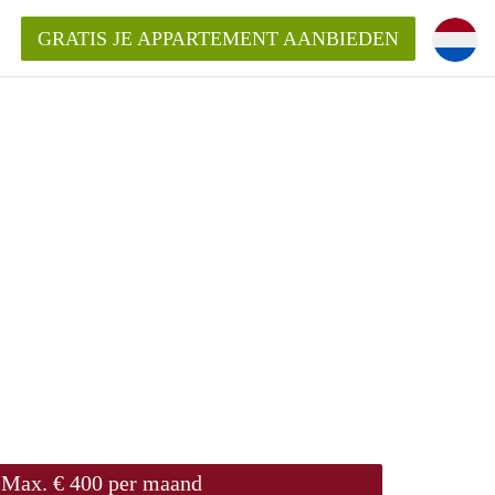
GRATIS JE APPARTEMENT AANBIEDEN
Appartement in Groningen?
mentenGroningen?
Max. € 400 per maand