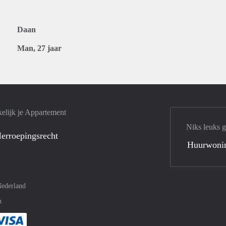
Daan
Man, 27 jaar
elijk je Appartement
Niks leuks 
erroepingsrecht
Huurwoni
ederland
n
met Paypal
kelijk af met Mastercard
ent gemakkelijk af met Meastro
Je rekent gemakkelijk af met Visa