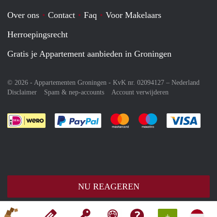
Over ons
Contact
Faq
Voor Makelaars
Herroepingsrecht
Gratis je Appartement aanbieden in Groningen
© 2026 - Appartementen Groningen - KvK nr. 02094127 –
Nederland
Disclaimer
Spam & nep-accounts
Account verwijderen
Je rekent gemakkelijk af met Paypal
Je rekent gemakkelijk af met M
Je rekent gemakkelij
Je re
NU REAGEREN
+