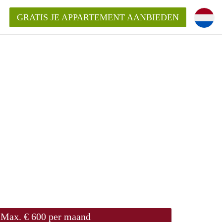
GRATIS JE APPARTEMENT AANBIEDEN
Appartement in Groningen?
mentenGroningen?
Max. € 600 per maand