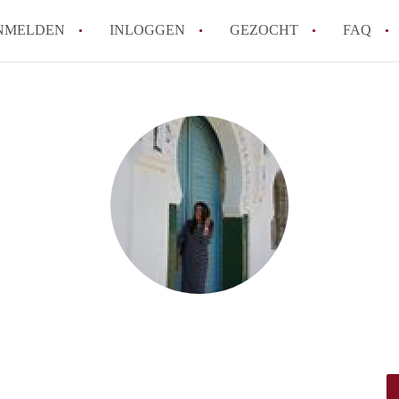
NMELDEN
INLOGGEN
GEZOCHT
FAQ
Hoe werkt Appartement Groningen
Hoeveel kost het om te reageren op een 
How to translate AppartementGroningen?
Wat is AppartementenGroningen?
Wat is de privacyverklaring van Apparte
Alle veelgestelde vragen