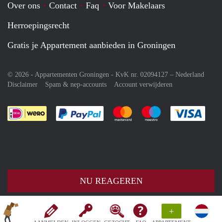
Over ons
Contact
Faq
Voor Makelaars
Herroepingsrecht
Gratis je Appartement aanbieden in Groningen
© 2026 - Appartementen Groningen - KvK nr. 02094127 –
Nederland
Disclaimer
Spam & nep-accounts
Account verwijderen
Je rekent gemakkelijk af met Paypal
Je rekent gemakkelijk af met M
Je rekent gemakkelij
Je re
NU REAGEREN
+