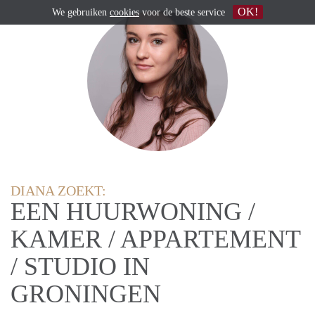
OK!
We gebruiken
cookies
voor de beste service
DIANA ZOEKT:
EEN HUURWONING /
KAMER / APPARTEMENT
/ STUDIO IN
GRONINGEN