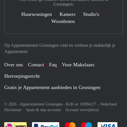
Groningen:
Huurwoningen
Kamers
Studio's
Woonboten
Op Appartementen Groningen vind en verhuur je makkelijk je
Appartement
Over ons
Contact
Faq
Voor Makelaars
Herroepingsrecht
Gratis je Appartement aanbieden in Groningen
© 2026 - Appartementen Groningen - KvK nr. 02094127 –
Nederland
Disclaimer
Spam & nep-accounts
Account verwijderen
Je rekent gemakkelijk af met Paypal
Je rekent gemakkelijk af met M
Je rekent gemakkelij
Je re