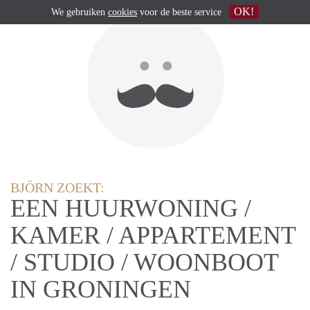
OK!
We gebruiken
cookies
voor de beste service
BJÖRN ZOEKT:
EEN HUURWONING /
KAMER / APPARTEMENT
/ STUDIO / WOONBOOT
IN GRONINGEN